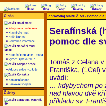
Home
Blog
Fotky
Novinky
Odkazy
O nás
Zpravodaj Maitri č. 59 -
Pomoc dle s
Hnutí Maitri
Serafínská (
¤
Kdo jsme a co děláme
¤
Hlavní cíle hnutí
¤
Naše činnost
pomoc dle sv
¤
Podrobná informace
Nadační fond
Maitri
¤
Nadační fond Maitri - statut
¤
Výroční zpráva 2007
Tomáš z Celana v 
Adopce srdce
Františka, (1Cel) ve
¤
Adopce srdce - co to je
Kontakty
uvádí:
¤
Kontaktní osoba
… kdybychom po z
¤
Bankovní spojení
nad hlavou dvě kř
Články
příkladu sv. Frant
Zpravodaj Maitri č.
59