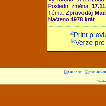
Poslední změna:
17.11
Téma:
Zpravodaj Maitr
Načteno
4978 krát
Stránka