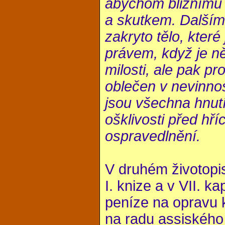
abychom bližnímu
a skutkem. Dalšími
zakryto tělo, které
právem, když je n
milosti, ale pak pr
oblečen v nevinnos
jsou všechna hnutí 
ošklivosti před hř
ospravedlnění.
V druhém životopis
I. knize a v VII. k
peníze na opravu 
na radu assiského