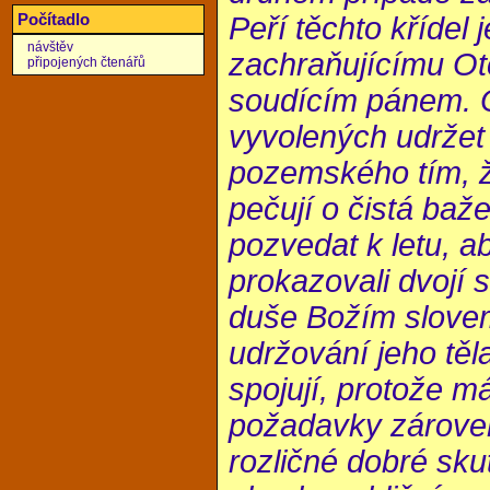
Počítadlo
Peří těchto křídel 
návštěv
zachraňujícímu Ot
připojených čtenářů
soudícím pánem. 
vyvolených udrže
pozemského tím, že
pečují o čistá baž
pozvedat k letu, 
prokazovali dvojí 
duše Božím slove
udržování jeho těla
spojují, protože m
požadavky zároveň.
rozličné dobré sku