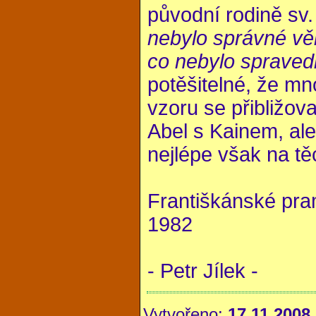
původní rodině sv.
nebylo správné věn
co nebylo spravedl
potěšitelné, že m
vzoru se přibližov
Abel s Kainem, ale
nejlépe však na tě
Františkánské pra
1982
- Petr Jílek -
Vytvořeno:
17.11.2008