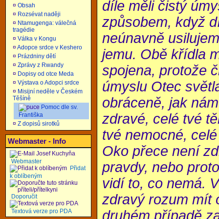
díle měli čistý úm
¤
Obsah
¤
Rozsévat naději
způsobem, když d
¤
Ntamugenga: válečná
tragédie
neúnavně usilujeme
¤
Válka v Kongu
¤
Adopce srdce v Keshero
jemu. Obě křídla 
¤
Prázdniny dětí
¤
Zprávy z Rwandy
spojena, protože č
¤
Dopisy od otce Meda
úmyslu Otec světla
¤
Výstava o Adopci srdce
¤
Misijní neděle v Českém
Těšíně
obráceně, jak nám ř
Pomoc dle sv.
zdravé, celé tvé tě
Františka
¤
Z dopisů sirotků
tvé nemocné, celé
Webmaster - Info
Oko přece není zd
Webmaster
pravdy, nebo prot
Přidat
k oblíbeným
vidí to, co nemá.
zdravý rozum mít 
Doporučit
Textová verze pro PDA
druhém případě za