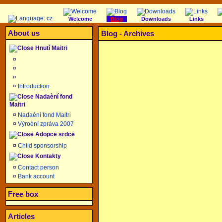
Welcome
Blog
Downloads
Links
About us
Blog - Archives
Hnutí Maitri
¤
¤
¤
¤
Introduction
Nadaèní fond
Maitri
¤
Nadaèní fond Maitri
¤
Výroèní zpráva 2007
Adopce srdce
¤
Child sponsorship
Kontakty
¤
Contact person
¤
Bank account
Free box
Articles