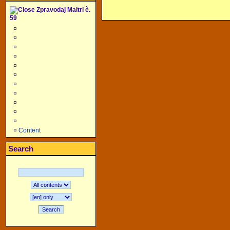
Zpravodaj Maitri è.
59
¤
¤
¤
¤
¤
¤
¤
¤
¤
¤
¤
¤
Content
Search
Search